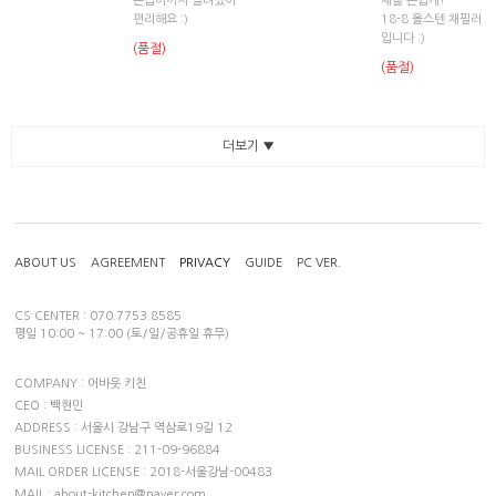
손잡이까지 달려있어
채를 손쉽게!
편리해요 :)
18-8 올스텐 채필러
입니다 :)
(품절)
(품절)
더보기 ▼
ABOUT US
AGREEMENT
PRIVACY
GUIDE
PC VER.
CS CENTER : 070.7753.8585
평일 10:00 ~ 17:00 (토/일/공휴일 휴무)
COMPANY : 어바웃 키친
CEO : 백현민
ADDRESS : 서울시 강남구 역삼로19길 12
BUSINESS LICENSE : 211-09-96884
MAIL ORDER LICENSE : 2018-서울강남-00483
MAIL : about-kitchen@naver.com