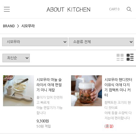
CART
0
BRAND
시모무라
시모무라 마늘 슬
시모무라 핸디컷터
라이서 야채 편썰
이유식 야채 다지
기 미니 채칼
기 컴팩트 미니 커
터
홀더가 있어 안전하
고 빠르게
컴팩트한 크기의 핸
마늘 편썰기가 가능
디 컷터로
합니다
야채 등을 소량씩 다
지는데 편리합니다
9,300원
(품절)
50원 적립