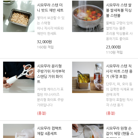
시모무라 스텐 미
시모무라 스텐 쌀
니 밧드 채반 세트
볼 쌀세척볼 믹싱
볼 스텐볼
쌓아서 보관할 수 있
는 스택형
물빠짐 구멍이 있어
미니 직사각 바트와
쌀씻기는 물론
채반이 한세트
조리용 믹싱볼로 사
용하기도 좋아요
32,000원
23,000원
160원 적립
110원 적립
시모무라 분리형
시모무라 스텐 직
주방가위 자석부착
사각 바트 스텐 용
스탠딩 가위 화이
기 (뚜껑 포함)
트
단무지, 파, 오이 등
자석형 케이스가 포
의 길쭉한 식재료 보
함된 미니사이즈
관에 최적
분리형 화이트 주방
뚜껑이 포함된 직사
가위입니다
각 스텐 용기
(품절)
(품절)
시모무라 컴팩트
시모무라 원형 손
채칼 4종세트
잡이 체망 (핸들 스