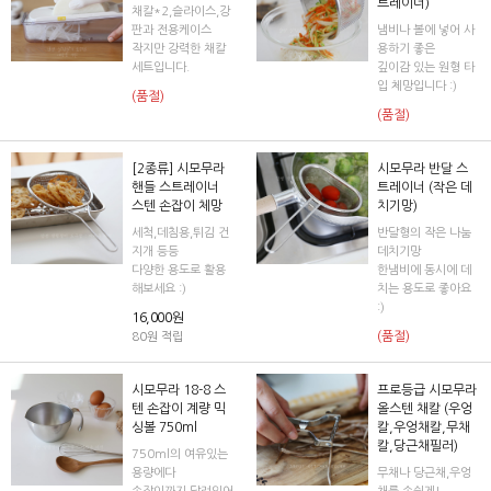
트레이너)
채칼*2,슬라이스,강
판과 전용케이스
냄비나 볼에 넣어 사
작지만 강력한 채칼
용하기 좋은
세트입니다.
깊이감 있는 원형 타
입 체망입니다 :)
(품절)
(품절)
[2종류] 시모무라
시모무라 반달 스
핸들 스트레이너
트레이너 (작은 데
스텐 손잡이 체망
치기망)
세척,데침용,튀김 건
반달형의 작은 나눔
지개 등등
데치기망
다양한 용도로 활용
한냄비에 동시에 데
해보세요 :)
치는 용도로 좋아요
:)
16,000원
(품절)
80원 적립
시모무라 18-8 스
프로등급 시모무라
텐 손잡이 계량 믹
올스텐 채칼 (우엉
싱볼 750ml
칼,우엉채칼,무채
칼,당근채필러)
750ml의 여유있는
용량에다
무채나 당근채,우엉