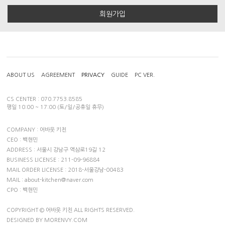
회원가입
ABOUT US
AGREEMENT
PRIVACY
GUIDE
PC VER.
CS CENTER : 070.7753.8585
평일 10:00 ~ 17:00 (토/일/공휴일 휴무)
COMPANY : 어바웃 키친
CEO : 백현민
ADDRESS : 서울시 강남구 역삼로19길 12
BUSINESS LICENSE : 211-09-96884
MAIL ORDER LICENSE : 2018-서울강남-00483
MAIL : about-kitchen@naver.com
CPO : 백현민
COPYRIGHT © 어바웃 키친 ALL RIGHTS RESERVED.
DESIGNED BY MORENVY.COM