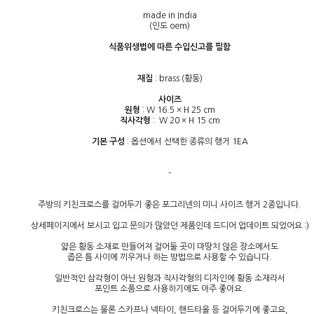
made in India
(인도 oem)
식품위생법에 따른 수입신고를 필함
재질
: brass (황동)
사이즈
원형
: W 16.5 × H 25 cm
직사각형
: W 20 × H 15 cm
기본 구성
: 옵션에서 선택한 종류의 행거 1EA
-
주방의 키친크로스를 걸어두기 좋은 포그리넨의 미니 사이즈 행거 2종입니다.
상세페이지에서 보시고 입고 문의가 많았던 제품인데 드디어 업데이트 되었어요 :)
얇은 황동 소재로 만들어져 걸어둘 곳이 마땅치 않은 장소에서도
좁은 틈 사이에 끼우거나 하는 방법으로 사용할 수 있습니다.
일반적인 삼각형이 아닌 원형과 직사각형의 디자인에 황동 소재라서
포인트 소품으로 사용하기에도 아주 좋아요.
키친크로스는 물론 스카프나 넥타이, 핸드타올 등 걸어두기에 좋고요,