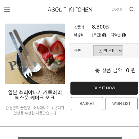
CART
0
8,300
상품가
원
배송비
(조건)
지역별
종류
총 상품 금액
0
원
BUY IT NOW
일본 소리야나기 커트러리
티스푼 케이크 포크
BASKET
WISH LIST
간결함의 끝판왕! 소리야나기 :) 굿디자
인상을 수상한 제품답습니다