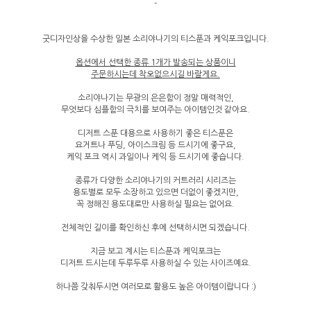
-
굿디자인상을 수상한 일본 소리야나기의 티스푼과 케익포크입니다.
옵션에서 선택한 종류 1개가 발송되는 상품이니
주문하시는데 착오없으시길 바랄게요.
소리야나기는 무광의 은은함이 정말 매력적인,
무엇보다 심플함의 극치를 보여주는 아이템인것 같아요.
디저트 스푼 대용으로 사용하기 좋은 티스푼은
요거트나 푸딩, 아이스크림 등 드시기에 좋구요,
케익 포크 역시 과일이나 케익 등 드시기에 좋습니다.
종류가 다양한 소리야나기의 커트러리 시리즈는
용도별로 모두 소장하고 있으면 더없이 좋겠지만,
꼭 정해진 용도대로만 사용하실 필요는 없어요.
전체적인 길이를 확인하신 후에 선택하시면 되겠습니다.
지금 보고 계시는 티스푼과 케익포크는
디저트 드시는데 두루두루 사용하실 수 있는 사이즈예요.
하나쯤 갖춰두시면 여러모로 활용도 높은 아이템이랍니다 :)