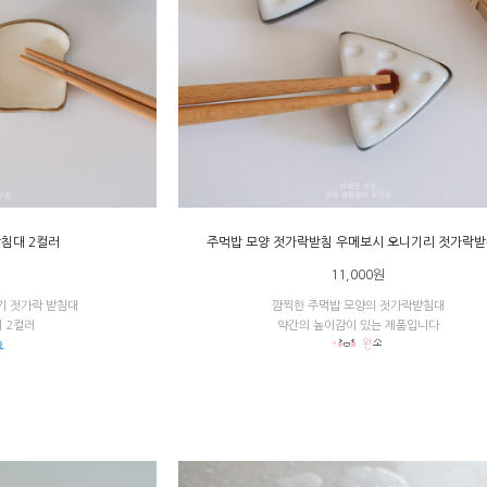
받침대 2컬러
주먹밥 모양 젓가락받침 우메보시 오니기리 젓가락
원
11,000원
기 젓가락 받침대
깜찍한 주먹밥 모양의 젓가락받침대
 2컬러
약간의 높이감이 있는 제품입니다