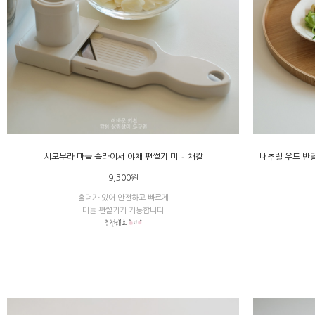
시모무라 마늘 슬라이서 야채 편썰기 미니 채칼
내추럴 우드 반달
9,300원
홀더가 있어 안전하고 빠르게
마늘 편썰기가 가능합니다