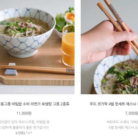
우동그릇 비빔밥 소바 라면기 오뎅탕 그릇 2종류
우드 젓가락 4벌 한세트 에스닉
11,000원
7,000
깊이감이 있어 국수나 우동, 비빔밥 등
비취우드 소재의 가벼
다양하게 활용하기 좋은 면기입니다
4벌 한세트 에스닉 &