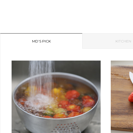
MD’S PICK
KITCHEN