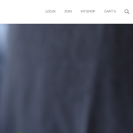
LOGIN
JOIN
MYSHOP
CART
0