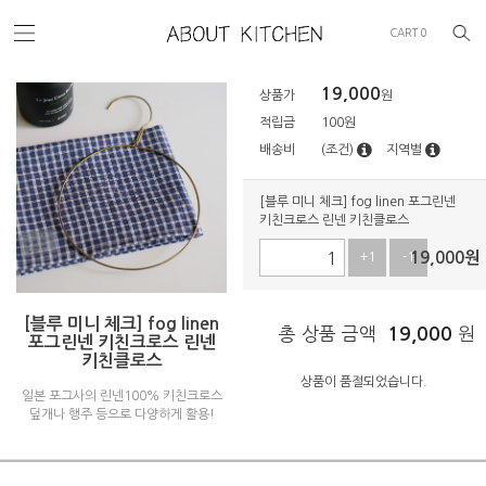
CART
0
19,000
상품가
원
적립금
100원
배송비
(조건)
지역별
[블루 미니 체크] fog linen 포그린넨
키친크로스 린넨 키친클로스
19,000
원
+1
-1
[블루 미니 체크] fog linen
총 상품 금액
19,000
원
포그린넨 키친크로스 린넨
키친클로스
상품이 품절되었습니다.
일본 포그사의 린넨100% 키친크로스
덮개나 행주 등으로 다양하게 활용!