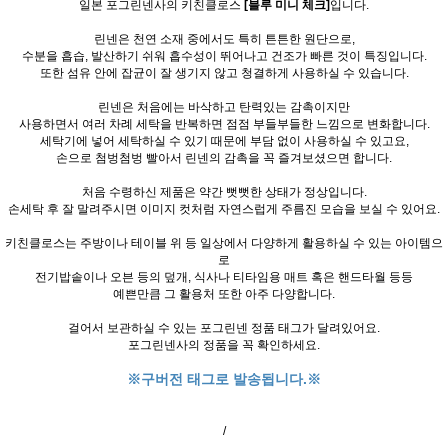
일본 포그린넨사의 키친클로스
[블루 미니 체크]
입니다.
린넨은 천연 소재 중에서도 특히 튼튼한 원단으로,
수분을 흡습, 발산하기 쉬워 흡수성이 뛰어나고 건조가 빠른 것이 특징입니다.
또한 섬유 안에 잡균이 잘 생기지 않고 청결하게 사용하실 수 있습니다.
린넨은 처음에는 바삭하고 탄력있는 감촉이지만
사용하면서 여러 차례 세탁을 반복하면 점점 부들부들한 느낌으로 변화합니다.
세탁기에 넣어 세탁하실 수 있기 때문에 부담 없이 사용하실 수 있고요,
손으로 첨벙첨벙 빨아서 린넨의 감촉을 꼭 즐겨보셨으면 합니다.
처음 수령하신 제품은 약간 뻣뻣한 상태가 정상입니다.
손세탁 후 잘 말려주시면 이미지 컷처럼 자연스럽게 주름진 모습을 보실 수 있어요.
키친클로스는 주방이나 테이블 위 등 일상에서 다양하게 활용하실 수 있는 아이템으
로
전기밥솥이나 오븐 등의 덮개, 식사나 티타임용 매트 혹은 핸드타월 등등
예쁜만큼 그 활용처 또한 아주 다양합니다.
걸어서 보관하실 수 있는 포그린넨 정품 태그가 달려있어요.
포그린넨사의 정품을 꼭 확인하세요.
※구버전 태그로 발송됩니다.※
/